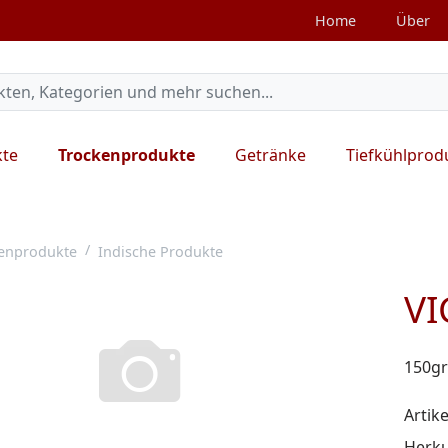
Home
Über
kte
Trockenprodukte
Getränke
Tiefkühlprod
enprodukte
Indische Produkte
VI
150gr
Artike
Herku