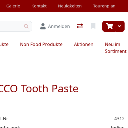
Galerie
Kontakt
Neuigkeiten
Tourenplan
Anmelden
ukte
Non Food Produkte
Aktionen
Neu im
Sortiment
CCO Tooth Paste
l-Nr.
4312
nftsland:
Indien