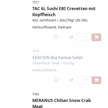
7577
TAC 6L Sushi EBI Crevetten mit
Kopffleisch
ASC zertifiziert / 20x270gr (30 Stk)
Herkunftsland: Vietnam
7579
SEACON Ika Sansai Salat
Tintenfisch Salat / 10x1kg
Herkunftsland:
7583
MERANUS Chilian Snow Crab
Meat