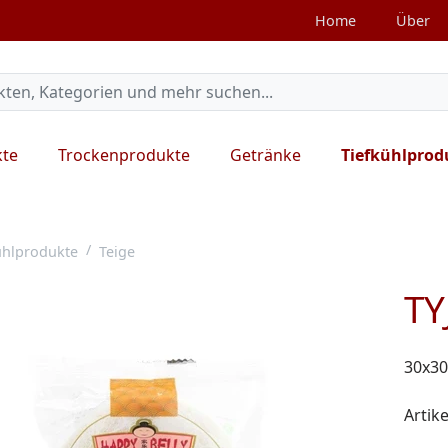
Home
Über
kte
Trockenprodukte
Getränke
Tiefkühlprod
ühlprodukte
Teige
TY
30x30
Artike