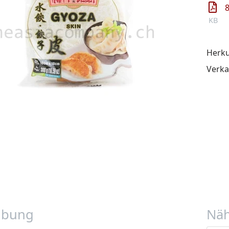
KB
Herku
Verka
ibung
Näh