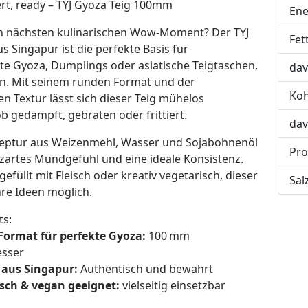
ert, ready – TYJ Gyoza Teig 100mm
Ene
en nächsten kulinarischen Wow-Moment? Der TYJ
Fet
s Singapur ist die perfekte Basis für
 Gyoza, Dumplings oder asiatische Teigtaschen,
dav
rn. Mit seinem runden Format und der
Koh
n Textur lässt sich dieser Teig mühelos
b gedämpft, gebraten oder frittiert.
dav
zeptur aus Weizenmehl, Wasser und Sojabohnenöl
Pro
n zartes Mundgefühl und eine ideale Konsistenz.
gefüllt mit Fleisch oder kreativ vegetarisch, dieser
Sal
hre Ideen möglich.
ts:
ormat für perfekte Gyoza:
100 mm
sser
 aus Singapur:
Authentisch und bewährt
sch & vegan geeignet:
vielseitig einsetzbar