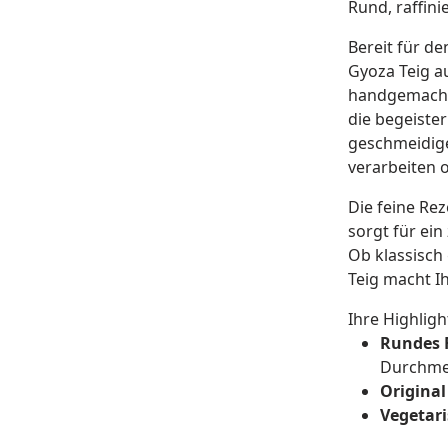
Rund, raffini
Bereit für d
Gyoza Teig au
handgemachte
die begeiste
geschmeidige
verarbeiten o
Die feine Re
sorgt für ei
Ob klassisch 
Teig macht I
Ihre Highligh
Rundes F
Durchme
Original
Vegetari