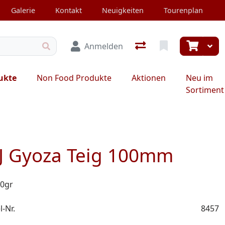
Galerie
Kontakt
Neuigkeiten
Tourenplan
Anmelden
ukte
Non Food Produkte
Aktionen
Neu im
Sortiment
J Gyoza Teig 100mm
0gr
l-Nr.
8457