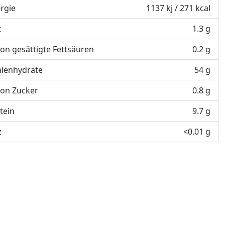
rgie
1137 kj / 271 kcal
t
1.3 g
on gesättigte Fettsäuren
0.2 g
lenhydrate
54 g
on Zucker
0.8 g
tein
9.7 g
z
<0.01 g