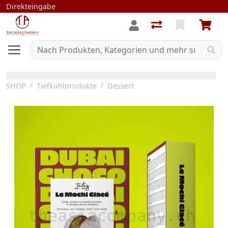
Direkteingabe
SHOP
Tiefkühlprodukte
Dessert