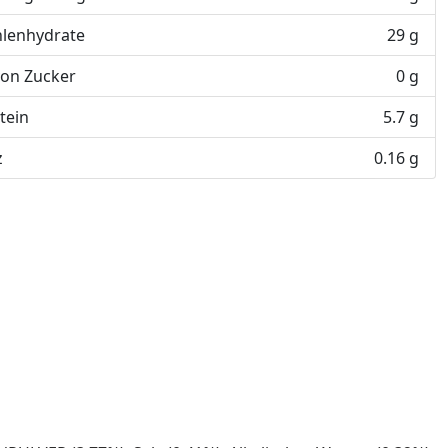
lenhydrate
29 g
on Zucker
0 g
tein
5.7 g
z
0.16 g