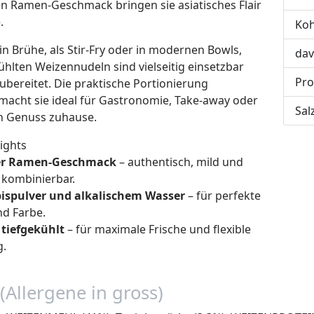
n Ramen-Geschmack bringen sie asiatisches Flair
.
Koh
in Brühe, als Stir-Fry oder in modernen Bowls,
dav
ühlten Weizennudeln sind vielseitig einsetzbar
Pro
ubereitet. Die praktische Portionierung
 macht sie ideal für Gastronomie, Take-away oder
Sal
n Genuss zuhause.
ights
er Ramen-Geschmack
– authentisch, mild und
g kombinierbar.
bispulver und alkalischem Wasser
– für perfekte
nd Farbe.
tiefgekühlt
– für maximale Frische und flexible
g.
(Allergene in gross)