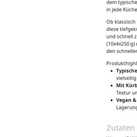
dem typische
in jede Küche
Ob klassisch 
diese tiefgek
und schnell z
(10x4x250 g)
den schnelle
Produkthighl
Typisch
vielseiti
Mit Kür
Textur u
Vegan & 
Lagerun
Zutaten 