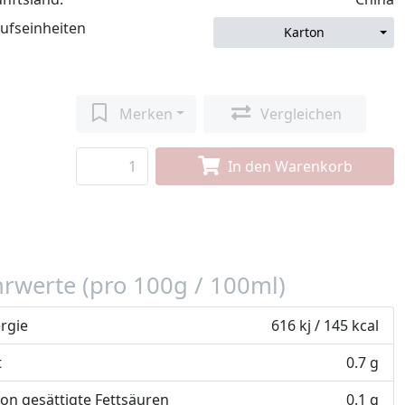
ufseinheiten
Karton
Merken
Vergleichen
In den Warenkorb
rwerte (pro 100g / 100ml)
rgie
616 kj / 145 kcal
t
0.7 g
on gesättigte Fettsäuren
0.1 g