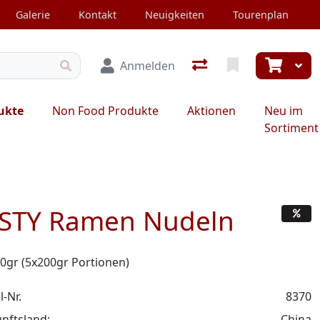
Galerie
Kontakt
Neuigkeiten
Tourenplan
Anmelden
ukte
Non Food Produkte
Aktionen
Neu im
Sortiment
STY Ramen Nudeln
0gr (5x200gr Portionen)
l-Nr.
8370
nftsland:
China