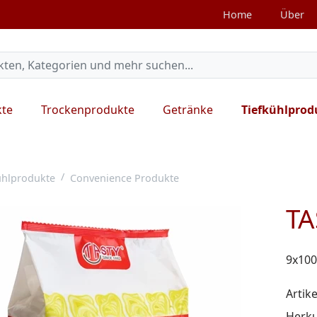
Home
Über
kte
Trockenprodukte
Getränke
Tiefkühlprod
ühlprodukte
Convenience Produkte
TA
9x100
Artike
Herku