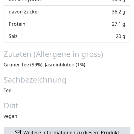
davon Zucker
36.2 g
Protein
27.1 g
Salz
20 g
Zutaten (Allergene in gross)
Grüner Tee (99%), Jasminblüten (1%)
Sachbezeichnung
Tee
Diät
vegan
Weitere Informationen zu diesem Produkt