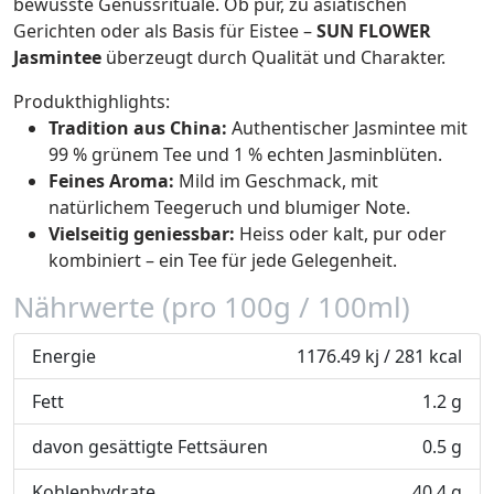
bewusste Genussrituale. Ob pur, zu asiatischen
Gerichten oder als Basis für Eistee –
SUN FLOWER
Jasmintee
überzeugt durch Qualität und Charakter.
Produkthighlights:
Tradition aus China:
Authentischer Jasmintee mit
99 % grünem Tee und 1 % echten Jasminblüten.
Feines Aroma:
Mild im Geschmack, mit
natürlichem Teegeruch und blumiger Note.
Vielseitig geniessbar:
Heiss oder kalt, pur oder
kombiniert – ein Tee für jede Gelegenheit.
Nährwerte (pro 100g / 100ml)
Energie
1176.49 kj / 281 kcal
Fett
1.2 g
davon gesättigte Fettsäuren
0.5 g
Kohlenhydrate
40.4 g