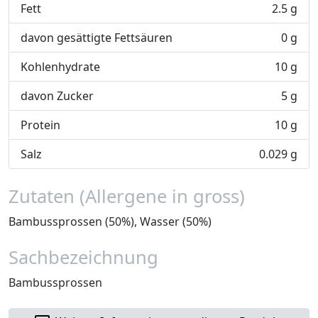
Fett
2.5 g
davon gesättigte Fettsäuren
0 g
Kohlenhydrate
10 g
davon Zucker
5 g
Protein
10 g
Salz
0.029 g
Zutaten (Allergene in gross)
Bambussprossen (50%), Wasser (50%)
Sachbezeichnung
Bambussprossen