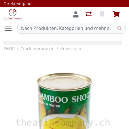
Direkteingabe
SHOP
Trockenprodukte
Konserven