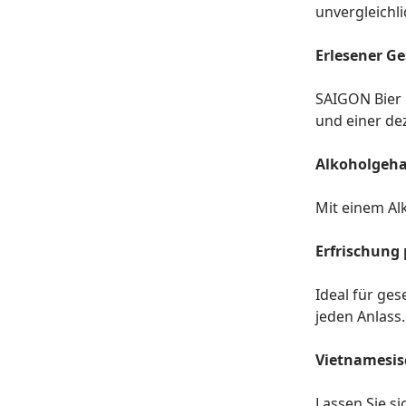
unvergleichl
Erlesener G
SAIGON Bier 
und einer de
Alkoholgeha
Mit einem Al
Erfrischung 
Ideal für ges
jeden Anlass.
Vietnamesisc
Lassen Sie s