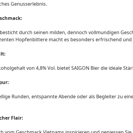
iches Genusserlebnis.
eschmack:
besticht durch seinen milden, dennoch vollmundigen Gesc
zenten Hopfenbittere macht es besonders erfrischend und le
lt:
koholgehalt von 4,8% Vol. bietet SAIGON Bier die ideale S
pur:
ellige Runden, entspannte Abende oder als Begleiter zu ein
her Flair:
ich vom Geschmack Vietnams inspirieren und geniessen Sie 