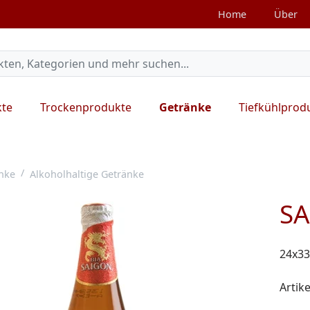
Home
Über
kte
Trockenprodukte
Getränke
Tiefkühlprod
nke
Alkoholhaltige Getränke
SA
24x3
Artike