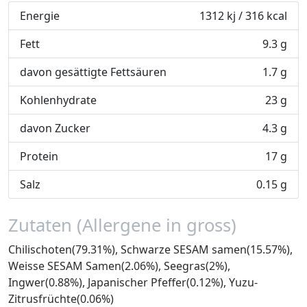
Energie
1312 kj / 316 kcal
Fett
9.3 g
davon gesättigte Fettsäuren
1.7 g
Kohlenhydrate
23 g
davon Zucker
4.3 g
Protein
17 g
Salz
0.15 g
Zutaten (Allergene in gross)
Chilischoten(79.31%), Schwarze SESAM samen(15.57%),
Weisse SESAM Samen(2.06%), Seegras(2%),
Ingwer(0.88%), Japanischer Pfeffer(0.12%), Yuzu-
Zitrusfrüchte(0.06%)