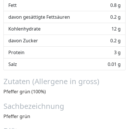
Fett
0.8 g
davon gesättigte Fettsäuren
0.2 g
Kohlenhydrate
12 g
davon Zucker
0.2 g
Protein
3 g
Salz
0.01 g
Zutaten (Allergene in gross)
Pfeffer grün (100%)
Sachbezeichnung
Pfeffer grün