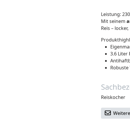
Leistung: 23
Mit seinem
a
Reis – locke
Produkthighl
Eigenmar
3.6 Lite
Antihaft
Robuste 
Sachbez
Reiskocher
Weitere