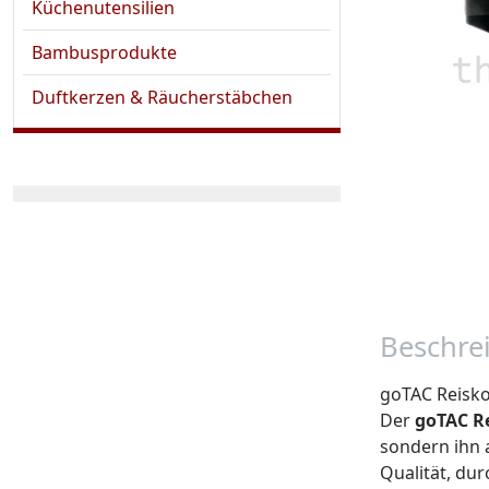
Küchenutensilien
Bambusprodukte
Duftkerzen & Räucherstäbchen
Beschre
goTAC Reiskoc
Der
goTAC R
sondern ihn 
Qualität, dur