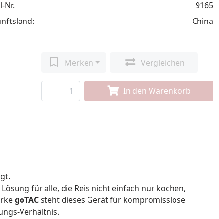
l-Nr.
9165
nftsland:
China
Merken
Vergleichen
In den Warenkorb
gt.
ösung für alle, die Reis nicht einfach nur kochen,
arke
goTAC
steht dieses Gerät für kompromisslose
ungs-Verhältnis.