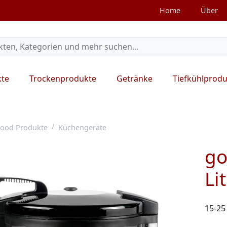
Home
Über
kte
Trockenprodukte
Getränke
Tiefkühlprod
ood Produkte
Küchengeräte
go
Li
15-25