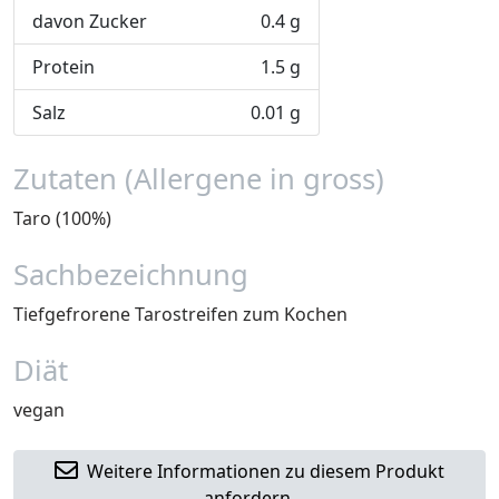
davon Zucker
0.4 g
Protein
1.5 g
Salz
0.01 g
Zutaten (Allergene in gross)
Taro (100%)
Sachbezeichnung
Tiefgefrorene Tarostreifen zum Kochen
Diät
vegan
Weitere Informationen zu diesem Produkt
anfordern.