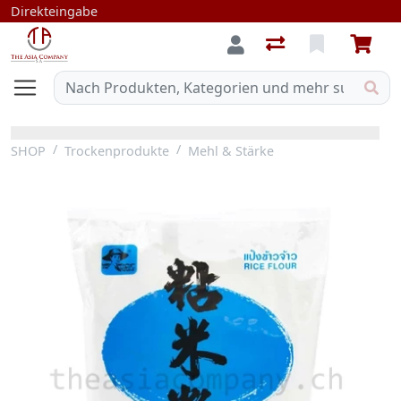
Direkteingabe
SHOP
Trockenprodukte
Mehl & Stärke