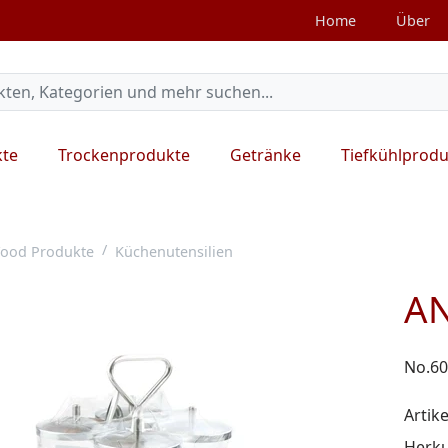
Home
Über
kte
Trockenprodukte
Getränke
Tiefkühlprod
ood Produkte
Küchenutensilien
AN
No.6
Artike
Herku