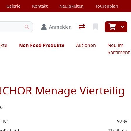
Galerie
Kontakt
Neuigkeiten
Tourenplan
Anmelden
ukte
Non Food Produkte
Aktionen
Neu im
Sortiment
CHOR Menage Vierteilig
06
l-Nr.
9239
nftsland:
Thailand